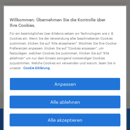
Rechtsanwaltsfachangestellter
Willkommen. Übernehmen Sie die Kontrolle über
Ihre Cookies.
(m/w/d)
Für ein bestmögliches User-Erlebnis setzen wir Technologien wie z. B.
Cookies ein. Wenn Sie der Verwendung aller beschriebenen Cookies
Karlsruhe, Baden-Württemberg
zustimmen, klicken Sie auf "Alle akzeptieren". Möchten Sie Ihre Cookie-
Arbeitnehmerüberlassung
Präferenzen anpassen, klicken Sie auf "Cookies anpassen", um
festzulegen, welchen Cookies Sie zustimmen. Klicken Sie auf "Alle
€2.800 - €3.500 pro Monat
ablehnen" um nur dem Einsatz zwingend notwendiger Cookies
zuzustimmen. Welche Cookies wir verwenden und warum, lesen Sie in
Wirtschaft und Administration
unserer
Cookie-Erklärung.
6. August 2026
Anpassen
Alle ablehnen
Alle akzeptieren