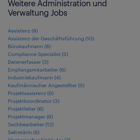
Weitere Administration und
Verwaltung Jobs
Assistenz
(
8
)
Assistenz der Geschäftsführung
(
10
)
Bürokaufmann
(
8
)
Compliance Specialist
(
5
)
Datenerfasser
(
3
)
Empfangsmitarbeiter
(
6
)
Industriekaufmann
(
4
)
Kaufmännischer Angestellter
(
5
)
Projektassistenz
(
6
)
Projektkoordinator
(
3
)
Projektleiter
(
6
)
Projektmanager
(
6
)
Sachbearbeiter
(
12
)
Sekretärin
(
6
)
Strategischer Einkäufer
(
3
)