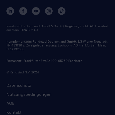
Unternehmensprofile
Berufsprofile
Interne Karriere
Branchen
Gehaltsthemen
FAQ - Bewerber / Kunden
HR-Portal
Bewerbungsratgeber
Zertifikate und Auszeichnungen
Randstad Deutschland GmbH & Co. KG, Registergericht: AG Frankfurt
am Main, HRA 30640
Karriereratgeber
Audiothek
Komplementärin: Randstad Deutschland GmbH, LG Wiener Neustadt,
Soft Skills
FN 433136 s, Zweigniederlassung: Eschborn, AG Frankfurt am Main,
HRB 102380
Skills
Firmensitz: Frankfurter Straße 100, 65760 Eschborn
© Randstad N.V. 2024
Datenschutz
Nutzungsbedingungen
AGB
Kontakt