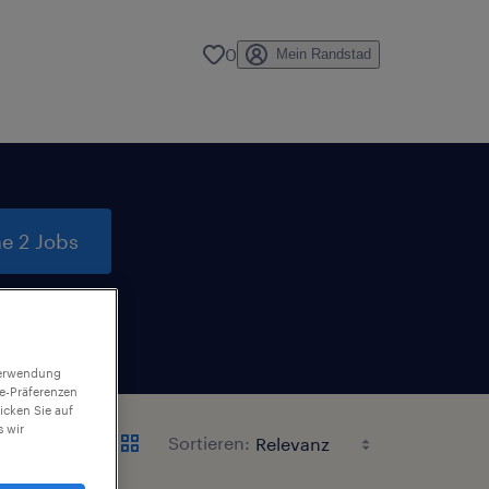
0
Mein Randstad
e 2 Jobs
 Verwendung
ie-Präferenzen
icken Sie auf
 wir
Sortieren: