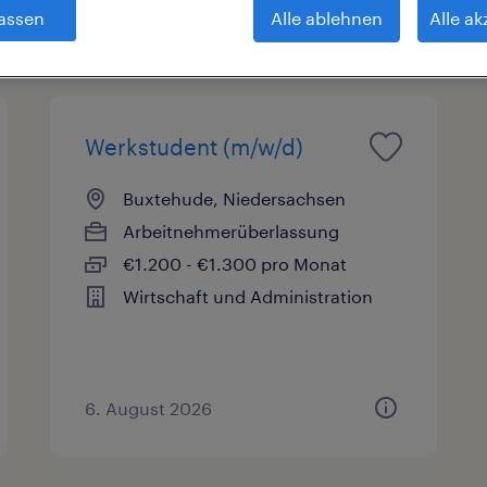
assen
Alle ablehnen
Alle ak
sart
Gehalt
Arbeitszeit
Werkstudent (m/w/d)
Buxtehude, Niedersachsen
Arbeitnehmerüberlassung
€1.200 - €1.300 pro Monat
Wirtschaft und Administration
6. August 2026