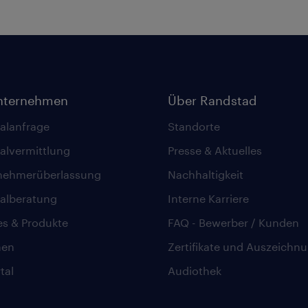
nternehmen
Über Randstad
alanfrage
Standorte
alvermittlung
Presse & Aktuelles
nehmerüberlassung
Nachhaltigkeit
alberatung
Interne Karriere
es & Produkte
FAQ - Bewerber / Kunden
hen
Zertifikate und Auszeichn
tal
Audiothek