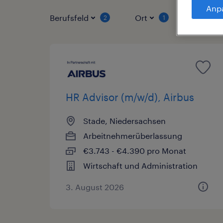
Anp
Berufsfeld
Ort
Vertrag
2
1
HR Advisor (m/w/d), Airbus
Stade, Niedersachsen
Arbeitnehmerüberlassung
€3.743 - €4.390 pro Monat
Wirtschaft und Administration
3. August 2026