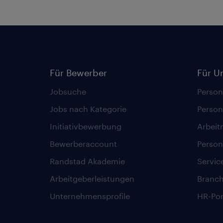
Für Bewerber
Für U
Jobsuche
Person
Jobs nach Kategorie
Person
Initiativbewerbung
Arbeit
Bewerberaccount
Person
Randstad Akademie
Servic
Arbeitgeberleistungen
Branc
Unternehmensprofile
HR-Por