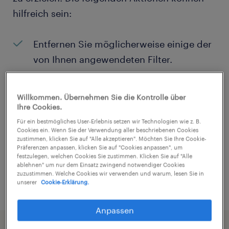
hilfreich sein:
Entfernen Sie möglicherweise einige der
von Ihnen angewendeten Filter.
Haben Sie an einem bestimmten Ort
nach Jobs gesucht? Erwägen Sie, den
Willkommen. Übernehmen Sie die Kontrolle über
Ihre Cookies.
Bereich um den Standort herum zu
Für ein bestmögliches User-Erlebnis setzen wir Technologien wie z. B.
erweitern.
Cookies ein. Wenn Sie der Verwendung aller beschriebenen Cookies
zustimmen, klicken Sie auf "Alle akzeptieren". Möchten Sie Ihre Cookie-
Ändern Sie die Berufsbezeichnung oder
Präferenzen anpassen, klicken Sie auf "Cookies anpassen", um
festzulegen, welchen Cookies Sie zustimmen. Klicken Sie auf "Alle
das Stichwort und prüfen Sie, ob sie
ablehnen" um nur dem Einsatz zwingend notwendiger Cookies
zuzustimmen. Welche Cookies wir verwenden und warum, lesen Sie in
richtig geschrieben wurden.
unserer
Cookie-Erklärung.
Anpassen