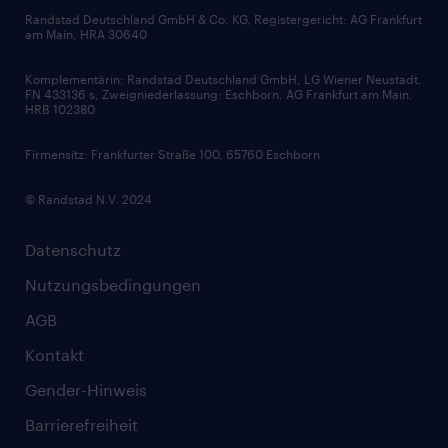
Bewerbungsratgeber
Zertifikate und Auszeichnungen
Randstad Deutschland GmbH & Co. KG, Registergericht: AG Frankfurt
am Main, HRA 30640
Karriereratgeber
Audiothek
Komplementärin: Randstad Deutschland GmbH, LG Wiener Neustadt,
Soft Skills
FN 433136 s, Zweigniederlassung: Eschborn, AG Frankfurt am Main,
HRB 102380
Skills
Firmensitz: Frankfurter Straße 100, 65760 Eschborn
© Randstad N.V. 2024
Datenschutz
Nutzungsbedingungen
AGB
Kontakt
Gender-Hinweis
Barrierefreiheit