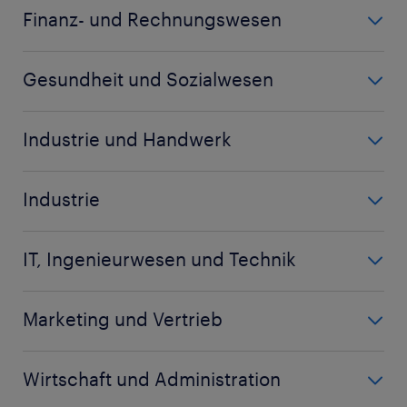
Call Center Agent
Finanz- und Rechnungswesen
Koch
Bankkaufmann
Küchenhilfe
Gesundheit und Sozialwesen
Bilanzbuchhalter
Kundenberater
Altenpfleger
Buchhalter
Industrie und Handwerk
Biologielaborant
Controller
Arbeitsvorbereiter
Biologe
Debitorenbuchhalter
Industrie
Chemiehelfer
Chemielaborant
mehr anzeigen
(+)
Baugeräteführer
Disponent
Chemikant
IT, Ingenieurwesen und Technik
Berufskraftfahrer
Fachlagerist
mehr anzeigen
(+)
Bauleiter
CNC Dreher
Garten- und Landschaftsbauer
Marketing und Vertrieb
Elektroingenieur
CNC Fachkraft
mehr anzeigen
(+)
Accountmanager
Entwicklungsingenieur
CNC Fräser
Wirtschaft und Administration
Auftragssachbearbeiter
Fachinformatiker Systemintegration
mehr anzeigen
(+)