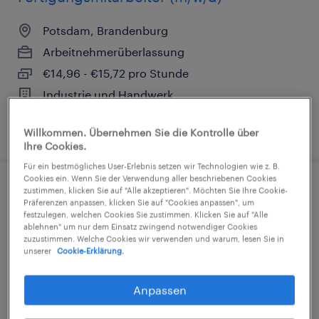
Potsdam, Brandenburg
Arbeitnehmerüberlassung
€14,96 - €15,72 pro Stunde
Industrie und Handwerk
3. August 2026
Willkommen. Übernehmen Sie die Kontrolle über
Ihre Cookies.
Für ein bestmögliches User-Erlebnis setzen wir Technologien wie z. B.
Cookies ein. Wenn Sie der Verwendung aller beschriebenen Cookies
zustimmen, klicken Sie auf "Alle akzeptieren". Möchten Sie Ihre Cookie-
Lagerist (m/w/d)
Präferenzen anpassen, klicken Sie auf "Cookies anpassen", um
festzulegen, welchen Cookies Sie zustimmen. Klicken Sie auf "Alle
Berlin, Berlin
ablehnen" um nur dem Einsatz zwingend notwendiger Cookies
zuzustimmen. Welche Cookies wir verwenden und warum, lesen Sie in
Arbeitnehmerüberlassung
unserer
Cookie-Erklärung.
€15,69 - €18,04 pro Stunde
Anpassen
Industrie und Handwerk