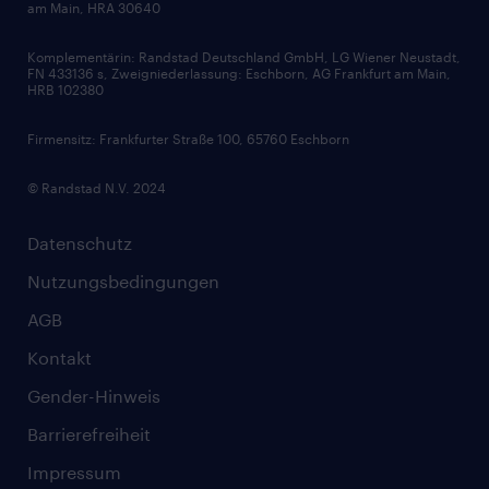
am Main, HRA 30640
Karriereratgeber
Audiothek
Komplementärin: Randstad Deutschland GmbH, LG Wiener Neustadt,
Soft Skills
FN 433136 s, Zweigniederlassung: Eschborn, AG Frankfurt am Main,
HRB 102380
Skills
Firmensitz: Frankfurter Straße 100, 65760 Eschborn
© Randstad N.V. 2024
Datenschutz
Nutzungsbedingungen
AGB
Kontakt
Gender-Hinweis
Barrierefreiheit
Impressum