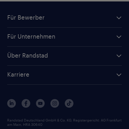
Für Bewerber
Jobsuche
Für Unternehmen
Jobs nach Kategorie
Personalanfrage
Initiativbewerbung
Über Randstad
Personalvermittlung
Bewerberaccount
Standorte
Arbeitnehmerüberlassung
Randstad Akademie
Karriere
Presse & Aktuelles
Personalberatung
Arbeitgeberleistungen
Beliebte Berufe
Nachhaltigkeit
Services & Produkte
Unternehmensprofile
Berufsprofile
Interne Karriere
Branchen
Gehaltsthemen
FAQ - Bewerber / Kunden
HR-Portal
Bewerbungsratgeber
Zertifikate und Auszeichnungen
Randstad Deutschland GmbH & Co. KG, Registergericht: AG Frankfurt
am Main, HRA 30640
Karriereratgeber