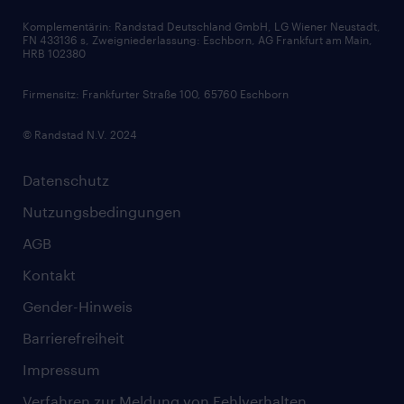
Audiothek
Komplementärin: Randstad Deutschland GmbH, LG Wiener Neustadt,
Soft Skills
FN 433136 s, Zweigniederlassung: Eschborn, AG Frankfurt am Main,
HRB 102380
Skills
Firmensitz: Frankfurter Straße 100, 65760 Eschborn
© Randstad N.V. 2024
Datenschutz
Nutzungsbedingungen
AGB
Kontakt
Gender-Hinweis
Barrierefreiheit
Impressum
Verfahren zur Meldung von Fehlverhalten