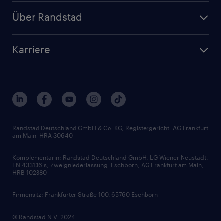
Personalanfrage
Initiativbewerbung
Über Randstad
Personalvermittlung
Bewerberaccount
Standorte
Arbeitnehmerüberlassung
Randstad Akademie
Karriere
Presse & Aktuelles
Personalberatung
Arbeitgeberleistungen
Beliebte Berufe
Nachhaltigkeit
Services & Produkte
Unternehmensprofile
Berufsprofile
Interne Karriere
Branchen
Gehaltsthemen
FAQ - Bewerber / Kunden
HR-Portal
Bewerbungsratgeber
Zertifikate und Auszeichnungen
Randstad Deutschland GmbH & Co. KG, Registergericht: AG Frankfurt
am Main, HRA 30640
Karriereratgeber
Audiothek
Komplementärin: Randstad Deutschland GmbH, LG Wiener Neustadt,
Soft Skills
FN 433136 s, Zweigniederlassung: Eschborn, AG Frankfurt am Main,
HRB 102380
Skills
Firmensitz: Frankfurter Straße 100, 65760 Eschborn
© Randstad N.V. 2024