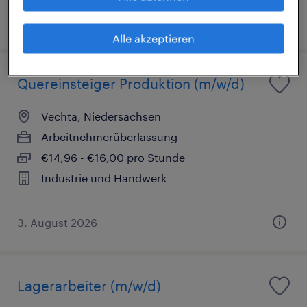
1. August 2026
Alle akzeptieren
Quereinsteiger Produktion (m/w/d)
Vechta, Niedersachsen
Arbeitnehmerüberlassung
€14,96 - €16,00 pro Stunde
Industrie und Handwerk
3. August 2026
Lagerarbeiter (m/w/d)