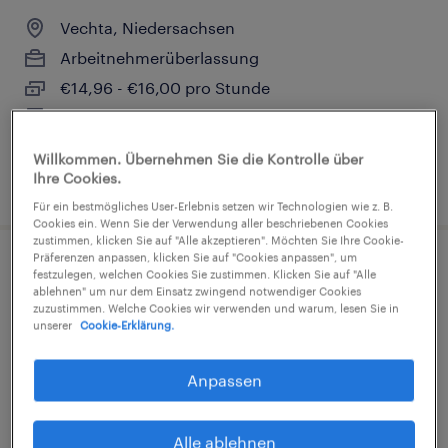
Vechta, Niedersachsen
Arbeitnehmerüberlassung
€14,96 - €16,00 pro Stunde
Industrie und Handwerk
Willkommen. Übernehmen Sie die Kontrolle über
Ihre Cookies.
1. August 2026
Für ein bestmögliches User-Erlebnis setzen wir Technologien wie z. B.
Cookies ein. Wenn Sie der Verwendung aller beschriebenen Cookies
zustimmen, klicken Sie auf "Alle akzeptieren". Möchten Sie Ihre Cookie-
Präferenzen anpassen, klicken Sie auf "Cookies anpassen", um
Schweißer (m/w/d)
festzulegen, welchen Cookies Sie zustimmen. Klicken Sie auf "Alle
ablehnen" um nur dem Einsatz zwingend notwendiger Cookies
zuzustimmen. Welche Cookies wir verwenden und warum, lesen Sie in
Vechta, Niedersachsen
unserer
Cookie-Erklärung.
Festanstellung
Anpassen
€36.000 - €46.000 pro Jahr
Industrie und Handwerk
Alle ablehnen