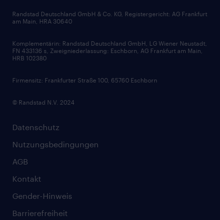
Bewerbungsratgeber
Zertifikate und Auszeichnungen
Randstad Deutschland GmbH & Co. KG, Registergericht: AG Frankfurt
am Main, HRA 30640
Karriereratgeber
Audiothek
Komplementärin: Randstad Deutschland GmbH, LG Wiener Neustadt,
Soft Skills
FN 433136 s, Zweigniederlassung: Eschborn, AG Frankfurt am Main,
HRB 102380
Skills
Firmensitz: Frankfurter Straße 100, 65760 Eschborn
© Randstad N.V. 2024
Datenschutz
Nutzungsbedingungen
AGB
Kontakt
Gender-Hinweis
Barrierefreiheit