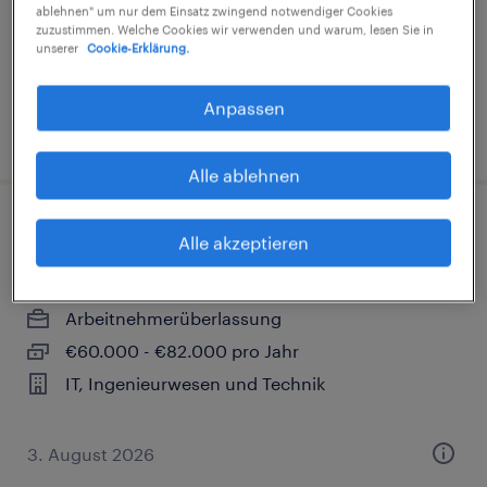
ablehnen" um nur dem Einsatz zwingend notwendiger Cookies
€18,15 - €26,50 pro Stunde
zuzustimmen. Welche Cookies wir verwenden und warum, lesen Sie in
unserer
Cookie-Erklärung.
Gesundheit und Sozialwesen
Anpassen
5. August 2026
Alle ablehnen
Verfahrensingenieur (m/w/d)
Alle akzeptieren
Mannheim, Baden-Württemberg
Arbeitnehmerüberlassung
€60.000 - €82.000 pro Jahr
IT, Ingenieurwesen und Technik
3. August 2026