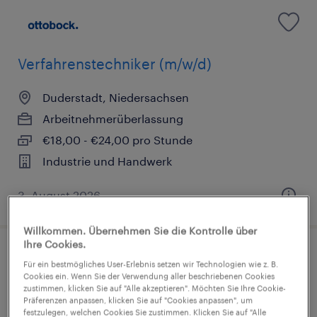
Verfahrenstechniker (m/w/d)
Duderstadt, Niedersachsen
Arbeitnehmerüberlassung
€18,00 - €24,00 pro Stunde
Industrie und Handwerk
3. August 2026
Willkommen. Übernehmen Sie die Kontrolle über
Ihre Cookies.
Produktionsfachkraft Chemie (m/w/d)
Für ein bestmögliches User-Erlebnis setzen wir Technologien wie z. B.
Cookies ein. Wenn Sie der Verwendung aller beschriebenen Cookies
zustimmen, klicken Sie auf "Alle akzeptieren". Möchten Sie Ihre Cookie-
Burghausen, Bayern
Präferenzen anpassen, klicken Sie auf "Cookies anpassen", um
festzulegen, welchen Cookies Sie zustimmen. Klicken Sie auf "Alle
Arbeitnehmerüberlassung