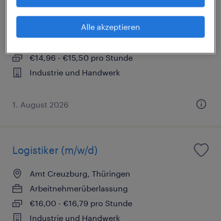
Lagerhelfer (m/w/d)
Alle akzeptieren
Treffurt, Thüringen
Arbeitnehmerüberlassung
€14,96 - €15,50 pro Stunde
Industrie und Handwerk
1. August 2026
Logistiker (m/w/d)
Amt Creuzburg, Thüringen
Arbeitnehmerüberlassung
€16,00 - €16,79 pro Stunde
Industrie und Handwerk