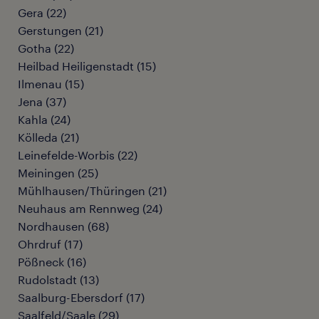
Gera
(
22
)
Gerstungen
(
21
)
Gotha
(
22
)
Heilbad Heiligenstadt
(
15
)
Ilmenau
(
15
)
Jena
(
37
)
Kahla
(
24
)
Kölleda
(
21
)
Leinefelde-Worbis
(
22
)
Meiningen
(
25
)
Mühlhausen/Thüringen
(
21
)
Neuhaus am Rennweg
(
24
)
Nordhausen
(
68
)
Ohrdruf
(
17
)
Pößneck
(
16
)
Rudolstadt
(
13
)
Saalburg-Ebersdorf
(
17
)
Saalfeld/Saale
(
29
)