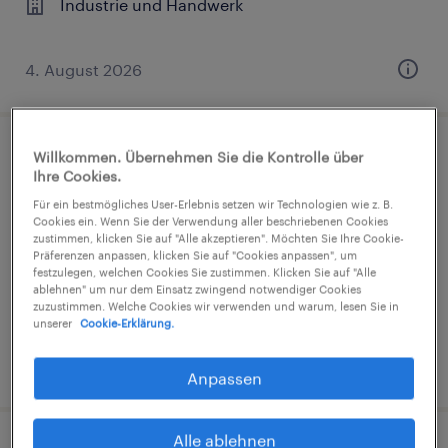
Industrie und Handwerk
4. August 2026
Willkommen. Übernehmen Sie die Kontrolle über
Produktionsmitarbeiter (m/w/d)
Ihre Cookies.
Für ein bestmögliches User-Erlebnis setzen wir Technologien wie z. B.
Treffurt, Thüringen
Cookies ein. Wenn Sie der Verwendung aller beschriebenen Cookies
Arbeitnehmerüberlassung
zustimmen, klicken Sie auf "Alle akzeptieren". Möchten Sie Ihre Cookie-
Präferenzen anpassen, klicken Sie auf "Cookies anpassen", um
€16,00 - €16,01 pro Stunde
festzulegen, welchen Cookies Sie zustimmen. Klicken Sie auf "Alle
ablehnen" um nur dem Einsatz zwingend notwendiger Cookies
Industrie und Handwerk
zuzustimmen. Welche Cookies wir verwenden und warum, lesen Sie in
unserer
Cookie-Erklärung.
4. August 2026
Anpassen
Alle ablehnen