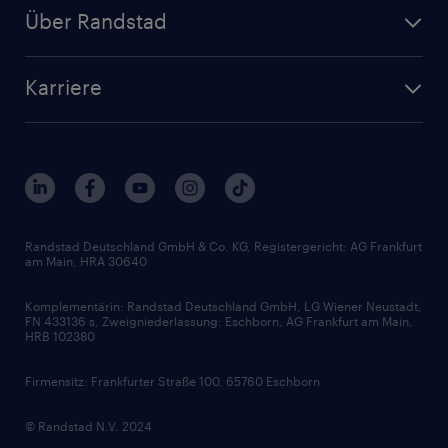
Personalanfrage
Initiativbewerbung
Über Randstad
Personalvermittlung
Bewerberaccount
Standorte
Arbeitnehmerüberlassung
Randstad Akademie
Karriere
Presse & Aktuelles
Personalberatung
Arbeitgeberleistungen
Beliebte Berufe
Nachhaltigkeit
Services & Produkte
Unternehmensprofile
Berufsprofile
Interne Karriere
Branchen
Gehaltsthemen
FAQ - Bewerber / Kunden
HR-Portal
Bewerbungsratgeber
Zertifikate und Auszeichnungen
Randstad Deutschland GmbH & Co. KG, Registergericht: AG Frankfurt
am Main, HRA 30640
Karriereratgeber
Audiothek
Komplementärin: Randstad Deutschland GmbH, LG Wiener Neustadt,
Soft Skills
FN 433136 s, Zweigniederlassung: Eschborn, AG Frankfurt am Main,
HRB 102380
Skills
Firmensitz: Frankfurter Straße 100, 65760 Eschborn
© Randstad N.V. 2024