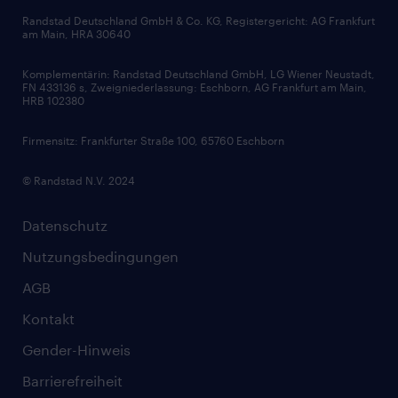
Bewerbungsratgeber
Zertifikate und Auszeichnungen
Randstad Deutschland GmbH & Co. KG, Registergericht: AG Frankfurt
am Main, HRA 30640
Karriereratgeber
Audiothek
Komplementärin: Randstad Deutschland GmbH, LG Wiener Neustadt,
Soft Skills
FN 433136 s, Zweigniederlassung: Eschborn, AG Frankfurt am Main,
HRB 102380
Skills
Firmensitz: Frankfurter Straße 100, 65760 Eschborn
© Randstad N.V. 2024
Datenschutz
Nutzungsbedingungen
AGB
Kontakt
Gender-Hinweis
Barrierefreiheit