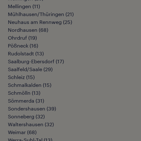
Mellingen
(
11
)
Mühlhausen/Thüringen
(
21
)
Neuhaus am Rennweg
(
25
)
Nordhausen
(
68
)
Ohrdruf
(
19
)
Pößneck
(
16
)
Rudolstadt
(
13
)
Saalburg-Ebersdorf
(
17
)
Saalfeld/Saale
(
29
)
Schleiz
(
15
)
Schmalkalden
(
15
)
Schmölln
(
13
)
Sömmerda
(
31
)
Sondershausen
(
39
)
Sonneberg
(
32
)
Waltershausen
(
32
)
Weimar
(
68
)
Werra-Suhl-Tal
(
13
)