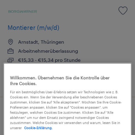
Montierer (m/w/d)
Arnstadt, Thüringen
Arbeitnehmerüberlassung
€15,33 - €15,34 pro Stunde
Industrie und Handwerk
Willkommen. Übernehmen Sie die Kontrolle über
2. August 2026
Ihre Cookies.
Für ein bestmögliches User-Erlebnis setzen wir Technologien wie z. B.
Cookies ein. Wenn Sie der Verwendung aller beschriebenen Cookies
zustimmen, klicken Sie auf "Alle akzeptieren". Möchten Sie Ihre Cookie-
Präferenzen anpassen, klicken Sie auf "Cookies anpassen", um
festzulegen, welchen Cookies Sie zustimmen. Klicken Sie auf "Alle
ablehnen" um nur dem Einsatz zwingend notwendiger Cookies
zuzustimmen. Welche Cookies wir verwenden und warum, lesen Sie in
Lagerfachkraft (m/w/d)
unserer
Cookie-Erklärung.