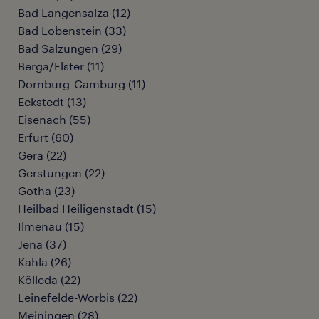
Bad Langensalza
(
12
)
Bad Lobenstein
(
33
)
Bad Salzungen
(
29
)
Berga/Elster
(
11
)
Dornburg-Camburg
(
11
)
Eckstedt
(
13
)
Eisenach
(
55
)
Erfurt
(
60
)
Gera
(
22
)
Gerstungen
(
22
)
Gotha
(
23
)
Heilbad Heiligenstadt
(
15
)
Ilmenau
(
15
)
Jena
(
37
)
Kahla
(
26
)
Kölleda
(
22
)
Leinefelde-Worbis
(
22
)
Meiningen
(
28
)