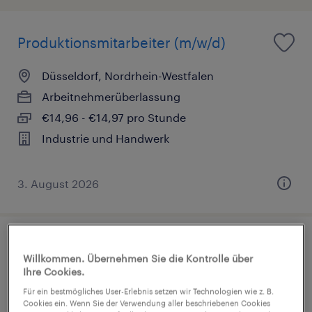
Produktionsmitarbeiter (m/w/d)
Düsseldorf, Nordrhein-Westfalen
Arbeitnehmerüberlassung
€14,96 - €14,97 pro Stunde
Industrie und Handwerk
3. August 2026
Produktionsmitarbeiter (m/w/d)
Willkommen. Übernehmen Sie die Kontrolle über
Ihre Cookies.
Mülheim an der Ruhr, Nordrhein-Westfalen
Für ein bestmögliches User-Erlebnis setzen wir Technologien wie z. B.
Arbeitnehmerüberlassung
Cookies ein. Wenn Sie der Verwendung aller beschriebenen Cookies