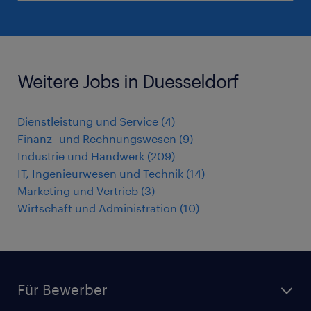
Weitere Jobs in Duesseldorf
Dienstleistung und Service
(
4
)
Finanz- und Rechnungswesen
(
9
)
Industrie und Handwerk
(
209
)
IT, Ingenieurwesen und Technik
(
14
)
Marketing und Vertrieb
(
3
)
Wirtschaft und Administration
(
10
)
Für Bewerber