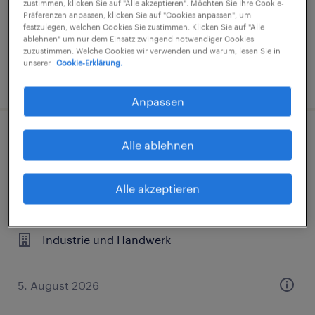
zustimmen, klicken Sie auf "Alle akzeptieren". Möchten Sie Ihre Cookie-
€14,96 - €14,97 pro Stunde
Präferenzen anpassen, klicken Sie auf "Cookies anpassen", um
festzulegen, welchen Cookies Sie zustimmen. Klicken Sie auf "Alle
Industrie und Handwerk
ablehnen" um nur dem Einsatz zwingend notwendiger Cookies
zuzustimmen. Welche Cookies wir verwenden und warum, lesen Sie in
unserer
Cookie-Erklärung.
1. August 2026
Anpassen
Produktionsmitarbeiter (m/w/d)
Alle ablehnen
Willich, Nordrhein-Westfalen
Alle akzeptieren
Arbeitnehmerüberlassung
€15,00 - €19,53 pro Stunde
Industrie und Handwerk
5. August 2026