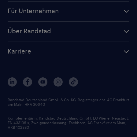
Jobsuche
Für Unternehmen
Jobs nach Kategorie
Personalanfrage
Initiativbewerbung
Über Randstad
Personalvermittlung
Bewerberaccount
Standorte
Arbeitnehmerüberlassung
Randstad Akademie
Karriere
Presse & Aktuelles
Personalberatung
Arbeitgeberleistungen
Beliebte Berufe
Nachhaltigkeit
Services & Produkte
Unternehmensprofile
Berufsprofile
Interne Karriere
Branchen
Gehaltsthemen
FAQ - Bewerber / Kunden
HR-Portal
Bewerbungsratgeber
Zertifikate und Auszeichnungen
Randstad Deutschland GmbH & Co. KG, Registergericht: AG Frankfurt
am Main, HRA 30640
Karriereratgeber
Audiothek
Komplementärin: Randstad Deutschland GmbH, LG Wiener Neustadt,
Soft Skills
FN 433136 s, Zweigniederlassung: Eschborn, AG Frankfurt am Main,
HRB 102380
Skills