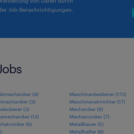
erarbeitung von Daten durch
er Job Benachrichtigungen.
Jobs
rätmechaniker
(
4
)
Maschinenbediener
(
173
)
eimechaniker
(
3
)
Maschineneinrichter
(
17
)
ielackierer
(
3
)
Mechaniker
(
6
)
iemechaniker
(
13
)
Mechatroniker
(
7
)
hatroniker
(
6
)
Metallbauer
(
5
)
5
)
Metallhelfer
(
6
)