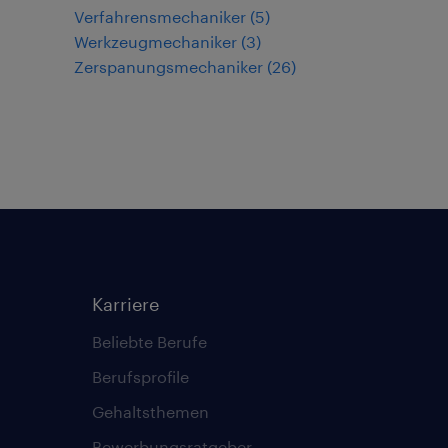
Verfahrensmechaniker
(
5
)
Werkzeugmechaniker
(
3
)
Zerspanungsmechaniker
(
26
)
Karriere
Beliebte Berufe
Berufsprofile
Gehaltsthemen
Bewerbungsratgeber