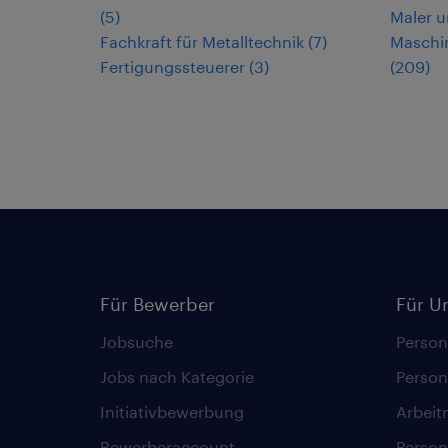
(
5
)
Maler u
Fachkraft für Metalltechnik
(
7
)
Maschi
Fertigungssteuerer
(
3
)
(
209
)
Für Bewerber
Für U
Jobsuche
Person
Jobs nach Kategorie
Person
Initiativbewerbung
Arbeit
Bewerberaccount
Person