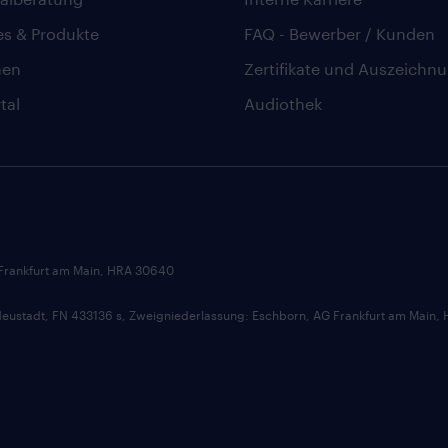
es & Produkte
FAQ - Bewerber / Kunden
hen
Zertifikate und Auszeichn
tal
Audiothek
 Frankfurt am Main, HRA 30640
ustadt, FN 433136 s, Zweigniederlassung: Eschborn, AG Frankfurt am Main,