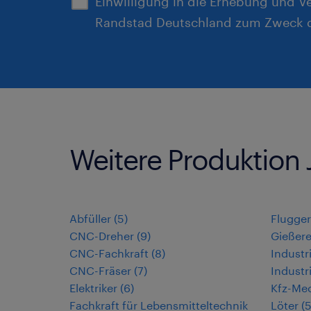
Einwilligung in die Erhebung und V
Randstad Deutschland zum Zweck d
Weitere Produktion 
Abfüller
(
5
)
Flugge
CNC-Dreher
(
9
)
Gießer
CNC-Fachkraft
(
8
)
Industr
CNC-Fräser
(
7
)
Industr
Elektriker
(
6
)
Kfz-Mec
Fachkraft für Lebensmitteltechnik
Löter
(