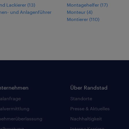
nd Lackierer
(
13
)
Montagehelfer
(
17
)
nen- und Anlagenführer
Monteur
(
4
)
Montierer
(
110
)
nternehmen
Über Randstad
alanfrage
Standorte
alvermittlung
Presse & Aktuelles
nehmerüberlassung
Nachhaltigkeit
alberatung
Interne Karriere