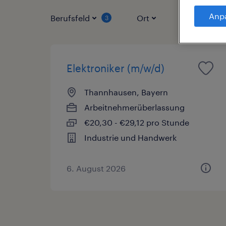
Anp
Berufsfeld
Ort
Vertragsart
3
Elektroniker (m/w/d)
Thannhausen, Bayern
Arbeitnehmerüberlassung
€20,30 - €29,12 pro Stunde
Industrie und Handwerk
6. August 2026