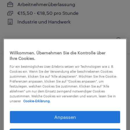
Arbeitnehmerüberlassung
€15,50 - €18,50 pro Stunde
Industrie und Handwerk
7. August 2026
Willkommen. Übernehmen Sie die Kontrolle über
Ihre Cookies.
Für ein bestmögliches User-Erlebnis setzen wir Technologien wie z. B.
Cookies ein. Wenn Sie der Verwendung aller beschriebenen Cookies
zustimmen, klicken Sie auf "Alle akzeptieren". Möchten Sie Ihre Cookie-
Präferenzen anpassen, klicken Sie auf "Cookies anpassen", um
Montierer (m/w/d)
festzulegen, welchen Cookies Sie zustimmen. Klicken Sie auf "Alle
ablehnen" um nur dem Einsatz zwingend notwendiger Cookies
zuzustimmen. Welche Cookies wir verwenden und warum, lesen Sie in
Feuchtwangen, Bayern
unserer
Cookie-Erklärung.
Arbeitnehmerüberlassung
€17,58 - €23,43 pro Stunde
Anpassen
Industrie und Handwerk