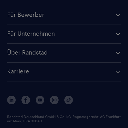
Für Bewerber
Jobsuche
Für Unternehmen
Jobs nach Kategorie
Personalanfrage
Initiativbewerbung
Über Randstad
Personalvermittlung
Bewerberaccount
Standorte
Arbeitnehmerüberlassung
Randstad Akademie
Karriere
Presse & Aktuelles
Personalberatung
Arbeitgeberleistungen
Beliebte Berufe
Nachhaltigkeit
Services & Produkte
Unternehmensprofile
Berufsprofile
Interne Karriere
Branchen
Gehaltsthemen
FAQ - Bewerber / Kunden
HR-Portal
Bewerbungsratgeber
Zertifikate und Auszeichnungen
Randstad Deutschland GmbH & Co. KG, Registergericht: AG Frankfurt
am Main, HRA 30640
Karriereratgeber
Audiothek