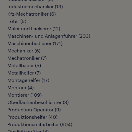
Industriemechaniker
(
13
)
Kfz-Mechatroniker
(
6
)
Löter
(
5
)
Maler und Lackierer
(
12
)
Maschinen- und Anlagenführer
(
203
)
Maschinenbediener
(
171
)
Mechaniker
(
6
)
Mechatroniker
(
7
)
Metallbauer
(
5
)
Metallhelfer
(
7
)
Montagehelfer
(
17
)
Monteur
(
4
)
Montierer
(
109
)
Oberflächenbeschichter
(
3
)
Production Operator
(
9
)
Produktionshelfer
(
40
)
Produktionsmitarbeiter
(
904
)
Qualitätsprüfer
(
4
)