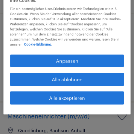
8. August 2026
Ihre Cookies.
Für ein bestmögliches User-Erlebnis setzen wir Technologien wie z. B.
Cookies ein. Wenn Sie der Verwendung aller beschriebenen Cookies
zustimmen, klicken Sie auf "Alle akzeptieren". Möchten Sie Ihre Cookie-
Präferenzen anpassen, klicken Sie auf "Cookies anpassen", um
Maschineneinrichter (m/w/d)
festzulegen, welchen Cookies Sie zustimmen. Klicken Sie auf "Alle
ablehnen" um nur dem Einsatz zwingend notwendiger Cookies
zuzustimmen. Welche Cookies wir verwenden und warum, lesen Sie in
Quedlinburg, Sachsen-Anhalt
unserer
Cookie-Erklärung.
Arbeitnehmerüberlassung
€3.000 - €3.300 pro Monat
Anpassen
Industrie und Handwerk
Alle ablehnen
7. August 2026
Alle akzeptieren
Maschineneinrichter (m/w/d)
Quedlinburg, Sachsen-Anhalt