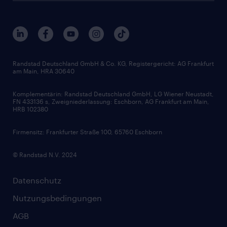
Beliebte Berufe
Nachhaltigkeit
Services & Produkte
Unternehmensprofile
Berufsprofile
Interne Karriere
Branchen
Gehaltsthemen
FAQ - Bewerber / Kunden
HR-Portal
Bewerbungsratgeber
Zertifikate und Auszeichnungen
Randstad Deutschland GmbH & Co. KG, Registergericht: AG Frankfurt
am Main, HRA 30640
Karriereratgeber
Audiothek
Komplementärin: Randstad Deutschland GmbH, LG Wiener Neustadt,
Soft Skills
FN 433136 s, Zweigniederlassung: Eschborn, AG Frankfurt am Main,
HRB 102380
Skills
Firmensitz: Frankfurter Straße 100, 65760 Eschborn
© Randstad N.V. 2024
Datenschutz
Nutzungsbedingungen
AGB