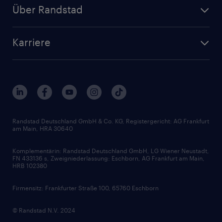
Personalanfrage
Initiativbewerbung
Über Randstad
Personalvermittlung
Bewerberaccount
Standorte
Arbeitnehmerüberlassung
Randstad Akademie
Karriere
Presse & Aktuelles
Personalberatung
Arbeitgeberleistungen
Beliebte Berufe
Nachhaltigkeit
Services & Produkte
Unternehmensprofile
Berufsprofile
Interne Karriere
Branchen
Gehaltsthemen
FAQ - Bewerber / Kunden
HR-Portal
Bewerbungsratgeber
Zertifikate und Auszeichnungen
Randstad Deutschland GmbH & Co. KG, Registergericht: AG Frankfurt
am Main, HRA 30640
Karriereratgeber
Audiothek
Komplementärin: Randstad Deutschland GmbH, LG Wiener Neustadt,
Soft Skills
FN 433136 s, Zweigniederlassung: Eschborn, AG Frankfurt am Main,
HRB 102380
Skills
Firmensitz: Frankfurter Straße 100, 65760 Eschborn
© Randstad N.V. 2024