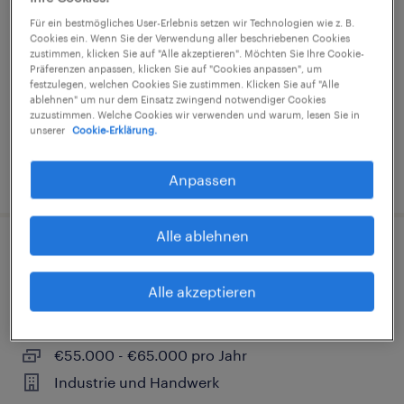
Für ein bestmögliches User-Erlebnis setzen wir Technologien wie z. B.
Niederorschel, Thüringen
Cookies ein. Wenn Sie der Verwendung aller beschriebenen Cookies
zustimmen, klicken Sie auf "Alle akzeptieren". Möchten Sie Ihre Cookie-
Festanstellung
Präferenzen anpassen, klicken Sie auf "Cookies anpassen", um
festzulegen, welchen Cookies Sie zustimmen. Klicken Sie auf "Alle
€50.000 - €62.000 pro Jahr
ablehnen" um nur dem Einsatz zwingend notwendiger Cookies
Industrie und Handwerk
zuzustimmen. Welche Cookies wir verwenden und warum, lesen Sie in
unserer
Cookie-Erklärung.
6. August 2026
Anpassen
Alle ablehnen
Qualitätsmanager (m/w/d)
Alle akzeptieren
Struppen, Sachsen
Festanstellung
€55.000 - €65.000 pro Jahr
Industrie und Handwerk