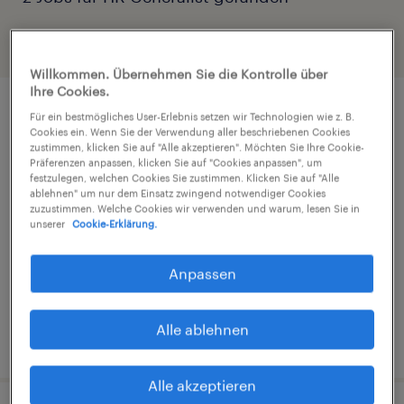
Filter
3
Willkommen. Übernehmen Sie die Kontrolle über
Ihre Cookies.
Für ein bestmögliches User-Erlebnis setzen wir Technologien wie z. B.
Cookies ein. Wenn Sie der Verwendung aller beschriebenen Cookies
zustimmen, klicken Sie auf "Alle akzeptieren". Möchten Sie Ihre Cookie-
Präferenzen anpassen, klicken Sie auf "Cookies anpassen", um
HR Generalist (m/w/d), Airbus
festzulegen, welchen Cookies Sie zustimmen. Klicken Sie auf "Alle
ablehnen" um nur dem Einsatz zwingend notwendiger Cookies
zuzustimmen. Welche Cookies wir verwenden und warum, lesen Sie in
Bremen, Bremen
unserer
Cookie-Erklärung.
Arbeitnehmerüberlassung
€31,22 - €34,92 pro Stunde
Anpassen
Wirtschaft und Administration
Alle ablehnen
4. August 2026
Alle akzeptieren