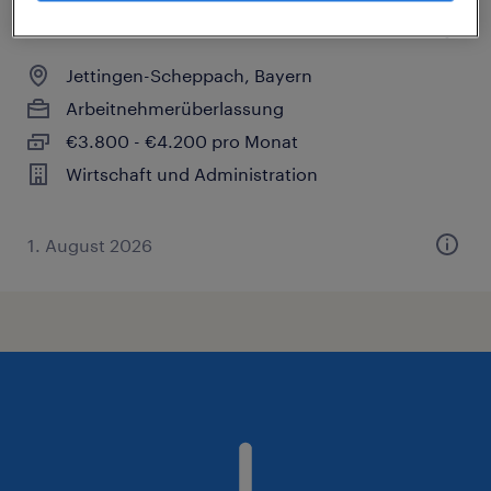
HR Generalist (m/w/d)
Jettingen-Scheppach, Bayern
Arbeitnehmerüberlassung
€3.800 - €4.200 pro Monat
Wirtschaft und Administration
1. August 2026