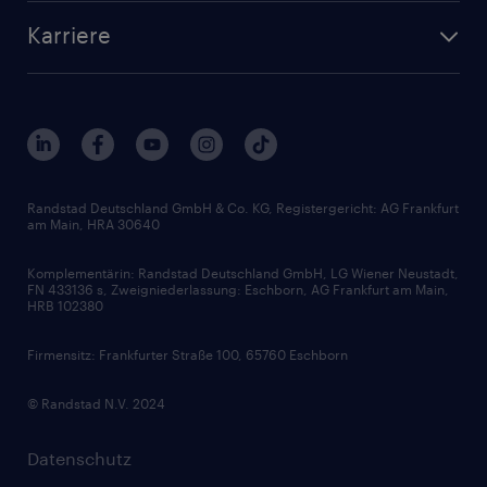
Standorte
Arbeitnehmerüberlassung
Randstad Akademie
Karriere
Presse & Aktuelles
Personalberatung
Arbeitgeberleistungen
Beliebte Berufe
Nachhaltigkeit
Services & Produkte
Unternehmensprofile
Berufsprofile
Interne Karriere
Branchen
Gehaltsthemen
FAQ - Bewerber / Kunden
HR-Portal
Bewerbungsratgeber
Zertifikate und Auszeichnungen
Randstad Deutschland GmbH & Co. KG, Registergericht: AG Frankfurt
am Main, HRA 30640
Karriereratgeber
Audiothek
Komplementärin: Randstad Deutschland GmbH, LG Wiener Neustadt,
Soft Skills
FN 433136 s, Zweigniederlassung: Eschborn, AG Frankfurt am Main,
HRB 102380
Skills
Firmensitz: Frankfurter Straße 100, 65760 Eschborn
© Randstad N.V. 2024
Datenschutz