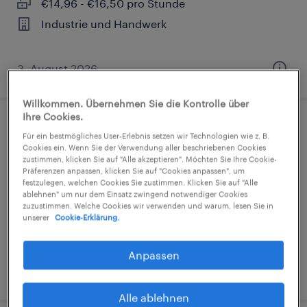
€14,96 - €16,50 pro Stunde
Industrie und Handwerk
3. August 2026
Willkommen. Übernehmen Sie die Kontrolle über
Ihre Cookies.
Lagerhelfer (m/w/d)
Für ein bestmögliches User-Erlebnis setzen wir Technologien wie z. B.
Cookies ein. Wenn Sie der Verwendung aller beschriebenen Cookies
zustimmen, klicken Sie auf "Alle akzeptieren". Möchten Sie Ihre Cookie-
Neckarsulm, Baden-Württemberg
Präferenzen anpassen, klicken Sie auf "Cookies anpassen", um
festzulegen, welchen Cookies Sie zustimmen. Klicken Sie auf "Alle
Arbeitnehmerüberlassung
ablehnen" um nur dem Einsatz zwingend notwendiger Cookies
€16,00 - €16,50 pro Stunde
zuzustimmen. Welche Cookies wir verwenden und warum, lesen Sie in
unserer
Cookie-Erklärung.
Industrie und Handwerk
Anpassen
5. August 2026
Alle ablehnen