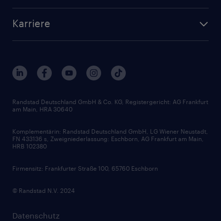
Bewerberaccount
Standorte
Arbeitnehmerüberlassung
Randstad Akademie
Karriere
Presse & Aktuelles
Personalberatung
Arbeitgeberleistungen
Beliebte Berufe
Nachhaltigkeit
Services & Produkte
Unternehmensprofile
Berufsprofile
Interne Karriere
Branchen
Gehaltsthemen
FAQ - Bewerber / Kunden
HR-Portal
Bewerbungsratgeber
Zertifikate und Auszeichnungen
Randstad Deutschland GmbH & Co. KG, Registergericht: AG Frankfurt
am Main, HRA 30640
Karriereratgeber
Audiothek
Komplementärin: Randstad Deutschland GmbH, LG Wiener Neustadt,
Soft Skills
FN 433136 s, Zweigniederlassung: Eschborn, AG Frankfurt am Main,
HRB 102380
Skills
Firmensitz: Frankfurter Straße 100, 65760 Eschborn
© Randstad N.V. 2024
Datenschutz