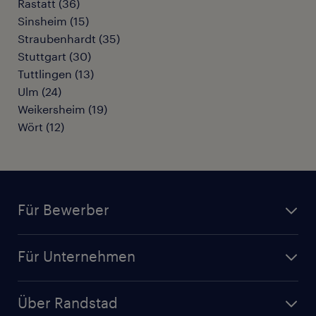
Rastatt
(
36
)
Sinsheim
(
15
)
Straubenhardt
(
35
)
Stuttgart
(
30
)
Tuttlingen
(
13
)
Ulm
(
24
)
Weikersheim
(
19
)
Wört
(
12
)
Für Bewerber
Jobsuche
Für Unternehmen
Jobs nach Kategorie
Personalanfrage
Initiativbewerbung
Über Randstad
Personalvermittlung