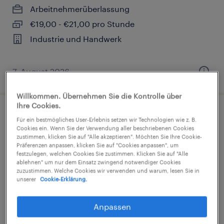
Arbeitnehmerüberlassung
€19,00 - €21,00 pro Stunde
Industrie und Handwerk
7. August 2026
Willkommen. Übernehmen Sie die Kontrolle über
Ihre Cookies.
Fachkraft für Lagerlogistik (m/w/d)
Für ein bestmögliches User-Erlebnis setzen wir Technologien wie z. B.
Cookies ein. Wenn Sie der Verwendung aller beschriebenen Cookies
zustimmen, klicken Sie auf "Alle akzeptieren". Möchten Sie Ihre Cookie-
Bad Laer, Niedersachsen
Präferenzen anpassen, klicken Sie auf "Cookies anpassen", um
festzulegen, welchen Cookies Sie zustimmen. Klicken Sie auf "Alle
Arbeitnehmerüberlassung
ablehnen" um nur dem Einsatz zwingend notwendiger Cookies
€16,50 - €18,00 pro Stunde
zuzustimmen. Welche Cookies wir verwenden und warum, lesen Sie in
unserer
Cookie-Erklärung.
Industrie und Handwerk
Anpassen
8. August 2026