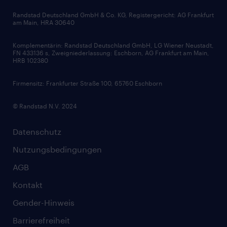
Bewerbungsratgeber
Zertifikate und Auszeichnungen
Randstad Deutschland GmbH & Co. KG, Registergericht: AG Frankfurt
am Main, HRA 30640
Karriereratgeber
Audiothek
Komplementärin: Randstad Deutschland GmbH, LG Wiener Neustadt,
Soft Skills
FN 433136 s, Zweigniederlassung: Eschborn, AG Frankfurt am Main,
HRB 102380
Skills
Firmensitz: Frankfurter Straße 100, 65760 Eschborn
© Randstad N.V. 2024
Datenschutz
Nutzungsbedingungen
AGB
Kontakt
Gender-Hinweis
Barrierefreiheit