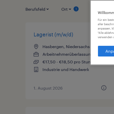
Berufsfeld
Ort
Vertragsart
1
Willkomm
Für ein bes
aller beschr
anpassen, k
"Alle ableh
Lagerist (m/w/d)
verwenden u
Hasbergen, Niedersachsen
Anp
Arbeitnehmerüberlassung
€17,50 - €18,50 pro Stunde
Industrie und Handwerk
1. August 2026