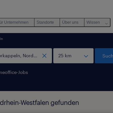
ür Unternehmen
Standorte
Über uns
Wissen
ln
Such
eoffice-Jobs
rdrhein-Westfalen gefunden