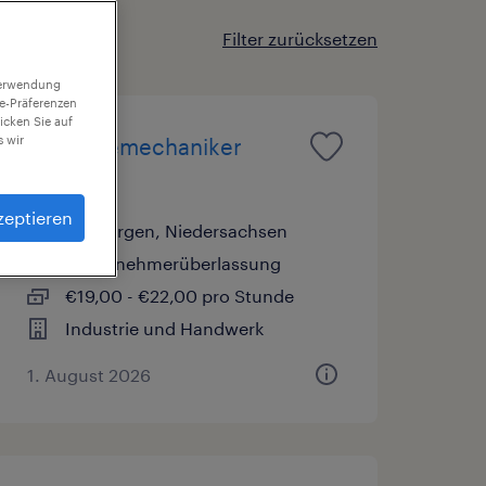
Filter zurücksetzen
 Verwendung
ie-Präferenzen
icken Sie auf
 wir
Industriemechaniker
(m/w/d)
zeptieren
Hasbergen, Niedersachsen
Arbeitnehmerüberlassung
€19,00 - €22,00 pro Stunde
Industrie und Handwerk
1. August 2026