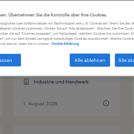
Gehalt
Arbeitszeit
en. Übernehmen Sie die Kontrolle über Ihre Cookies.
tmögliches User-Erlebnis setzen wir Technologien wie z. B. Cookies ein. Wenn Sie der
iebenen Cookies zustimmen, klicken Sie auf "Alle akzeptieren". Möchten Sie Ihre Cook
licken Sie auf "Cookies anpassen", um festzulegen, welchen Cookies Sie zustimmen. Kl
nen" um nur dem Einsatz zwingend notwendiger Cookies zuzustimmen. Welche Cookies
Lagerist (m/w/d)
nd warum, lesen Sie in unserer
Cookie-Erklärung.
Bramsche, Niedersachsen
assen
Alle ablehnen
Alle ak
Arbeitnehmerüberlassung
€17,50 - €18,50 pro Stunde
Industrie und Handwerk
1. August 2026