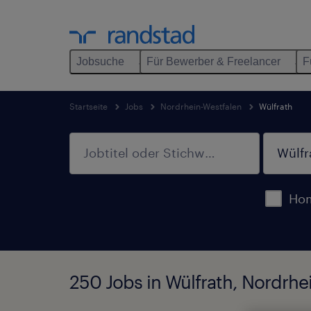
Jobsuche
Für Bewerber & Freelancer
F
Startseite
Jobs
Nordrhein-Westfalen
Wülfrath
Hom
250 Jobs in Wülfrath, Nordrh