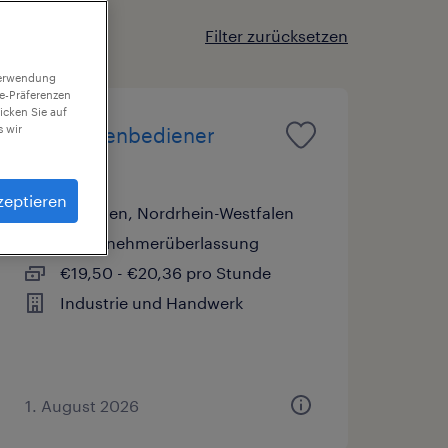
Filter zurücksetzen
 Verwendung
ie-Präferenzen
icken Sie auf
 wir
Maschinenbediener
(m/w/d)
zeptieren
Ratingen, Nordrhein-Westfalen
Arbeitnehmerüberlassung
€19,50 - €20,36 pro Stunde
Industrie und Handwerk
1. August 2026