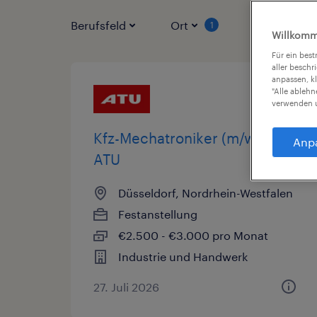
Berufsfeld
Ort
Vertragsart
1
Willkomm
Für ein bes
aller beschr
anpassen, k
"Alle ableh
verwenden u
Kfz-Mechatroniker (m/w/d),
Anp
ATU
Düsseldorf, Nordrhein-Westfalen
Festanstellung
€2.500 - €3.000 pro Monat
Industrie und Handwerk
27. Juli 2026