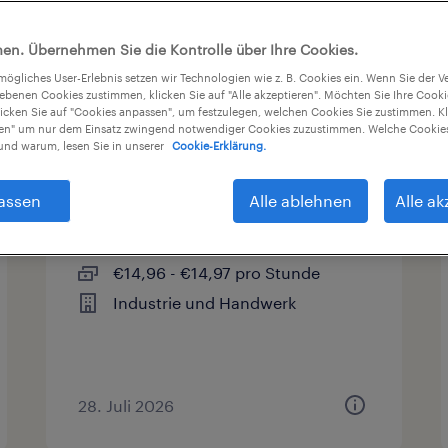
Gehalt
Arbeitszeit
en. Übernehmen Sie die Kontrolle über Ihre Cookies.
tmögliches User-Erlebnis setzen wir Technologien wie z. B. Cookies ein. Wenn Sie der
iebenen Cookies zustimmen, klicken Sie auf "Alle akzeptieren". Möchten Sie Ihre Cook
licken Sie auf "Cookies anpassen", um festzulegen, welchen Cookies Sie zustimmen. Kl
nen" um nur dem Einsatz zwingend notwendiger Cookies zuzustimmen. Welche Cookies
Fertigungsmitarbeiter
nd warum, lesen Sie in unserer
Cookie-Erklärung.
(m/w/d)
assen
Alle ablehnen
Alle ak
Burscheid, Nordrhein-Westfalen
Arbeitnehmerüberlassung
€14,96 - €14,97 pro Stunde
Industrie und Handwerk
28. Juli 2026