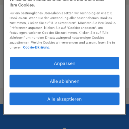
Ihre Cookies.
Für ein bestmögliches User-Erlebnis setzen wir Technologien wie z. B.
Key Account Manager (m/w/d)
Cookies ein. Wenn Sie der Verwendung aller beschriebenen Cookies
zustimmen, klicken Sie auf "Alle akzeptieren". Möchten Sie Ihre Cookie-
Präferenzen anpassen, klicken Sie auf "Cookies anpassen", um
Rostock, Mecklenburg-Vorpommern
festzulegen, welchen Cookies Sie zustimmen. Klicken Sie auf "Alle
ablehnen" um nur dem Einsatz zwingend notwendiger Cookies
Arbeitnehmerüberlassung
zuzustimmen. Welche Cookies wir verwenden und warum, lesen Sie in
unserer
Cookie-Erklärung.
€80.000 - €95.000 pro Jahr
Marketing und Vertrieb
Anpassen
5. August 2026
Alle ablehnen
Alle akzeptieren