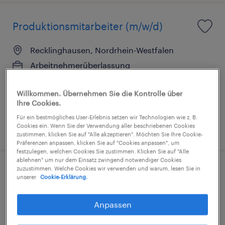
Produktionsmitarbeiter (m/w/d)
Recklinghausen, Nordrhein-Westfalen
Arbeitnehmerüberlassung
€14,53 - €14,54 pro Stunde
Willkommen. Übernehmen Sie die Kontrolle über
Industrie und Handwerk
Ihre Cookies.
Für ein bestmögliches User-Erlebnis setzen wir Technologien wie z. B.
Cookies ein. Wenn Sie der Verwendung aller beschriebenen Cookies
3. August 2026
zustimmen, klicken Sie auf "Alle akzeptieren". Möchten Sie Ihre Cookie-
Präferenzen anpassen, klicken Sie auf "Cookies anpassen", um
festzulegen, welchen Cookies Sie zustimmen. Klicken Sie auf "Alle
ablehnen" um nur dem Einsatz zwingend notwendiger Cookies
zuzustimmen. Welche Cookies wir verwenden und warum, lesen Sie in
Produktionsmitarbeiter (m/w/d)
unserer
Cookie-Erklärung.
Raesfeld, Nordrhein-Westfalen
Anpassen
Arbeitnehmerüberlassung