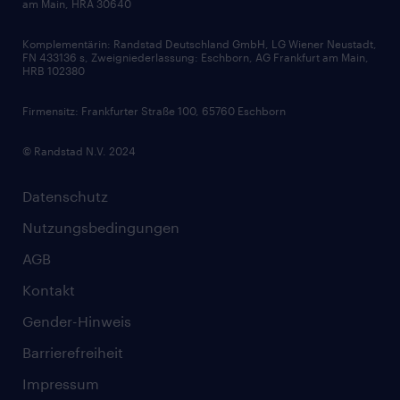
am Main, HRA 30640
Karriereratgeber
Audiothek
Komplementärin: Randstad Deutschland GmbH, LG Wiener Neustadt,
Soft Skills
FN 433136 s, Zweigniederlassung: Eschborn, AG Frankfurt am Main,
HRB 102380
Skills
Firmensitz: Frankfurter Straße 100, 65760 Eschborn
© Randstad N.V. 2024
Datenschutz
Nutzungsbedingungen
AGB
Kontakt
Gender-Hinweis
Barrierefreiheit
Impressum