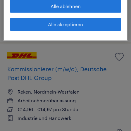
€14,96 - €14,97 pro Stunde
Alle ablehnen
Industrie und Handwerk
Alle akzeptieren
4. August 2026
Kommissionierer (m/w/d), Deutsche
Post DHL Group
Reken, Nordrhein-Westfalen
Arbeitnehmerüberlassung
€14,96 - €14,97 pro Stunde
Industrie und Handwerk