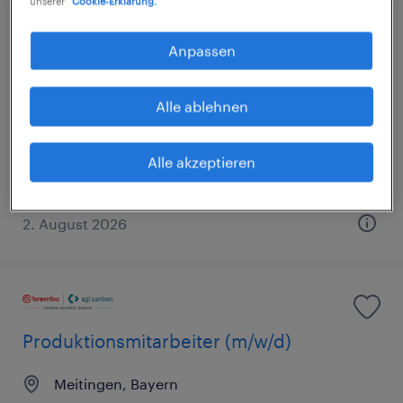
unserer
Cookie-Erklärung.
Lagerarbeiter (m/w/d)
Anpassen
Neusäß, Bayern
Alle ablehnen
Arbeitnehmerüberlassung
€15,69 - €17,50 pro Stunde
Alle akzeptieren
Industrie und Handwerk
2. August 2026
Produktionsmitarbeiter (m/w/d)
Meitingen, Bayern