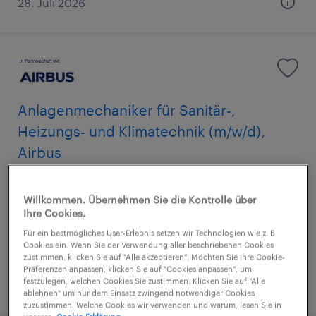
28. Juli 2026
Anlagenmechaniker für Sanitär-,
Heizungs- und Klimatechnik (m/w/d),
Airbus
Augsburg, Bayern
Willkommen. Übernehmen Sie die Kontrolle über
Arbeitnehmerüberlassung
Ihre Cookies.
€17,65 - €22,97 pro Stunde
Für ein bestmögliches User-Erlebnis setzen wir Technologien wie z. B.
Cookies ein. Wenn Sie der Verwendung aller beschriebenen Cookies
Industrie und Handwerk
zustimmen, klicken Sie auf "Alle akzeptieren". Möchten Sie Ihre Cookie-
Präferenzen anpassen, klicken Sie auf "Cookies anpassen", um
festzulegen, welchen Cookies Sie zustimmen. Klicken Sie auf "Alle
2. August 2026
ablehnen" um nur dem Einsatz zwingend notwendiger Cookies
zuzustimmen. Welche Cookies wir verwenden und warum, lesen Sie in