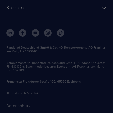
Standorte
Arbeitnehmerüberlassung
Randstad Akademie
Karriere
Presse & Aktuelles
Personalberatung
Arbeitgeberleistungen
Beliebte Berufe
Nachhaltigkeit
Services & Produkte
Unternehmensprofile
Berufsprofile
Interne Karriere
Branchen
Gehaltsthemen
FAQ - Bewerber / Kunden
HR-Portal
Bewerbungsratgeber
Zertifikate und Auszeichnungen
Randstad Deutschland GmbH & Co. KG, Registergericht: AG Frankfurt
am Main, HRA 30640
Karriereratgeber
Audiothek
Komplementärin: Randstad Deutschland GmbH, LG Wiener Neustadt,
Soft Skills
FN 433136 s, Zweigniederlassung: Eschborn, AG Frankfurt am Main,
HRB 102380
Skills
Firmensitz: Frankfurter Straße 100, 65760 Eschborn
© Randstad N.V. 2024
Datenschutz