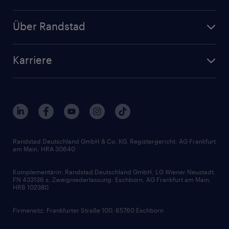
Jobs nach Kategorie
Personalanfrage
Initiativbewerbung
Über Randstad
Personalvermittlung
Bewerberaccount
Standorte
Arbeitnehmerüberlassung
Randstad Akademie
Karriere
Presse & Aktuelles
Personalberatung
Arbeitgeberleistungen
Beliebte Berufe
Nachhaltigkeit
Services & Produkte
Unternehmensprofile
Berufsprofile
Interne Karriere
Branchen
Gehaltsthemen
FAQ - Bewerber / Kunden
HR-Portal
Bewerbungsratgeber
Zertifikate und Auszeichnungen
Randstad Deutschland GmbH & Co. KG, Registergericht: AG Frankfurt
am Main, HRA 30640
Karriereratgeber
Audiothek
Komplementärin: Randstad Deutschland GmbH, LG Wiener Neustadt,
Soft Skills
FN 433136 s, Zweigniederlassung: Eschborn, AG Frankfurt am Main,
HRB 102380
Skills
Firmensitz: Frankfurter Straße 100, 65760 Eschborn