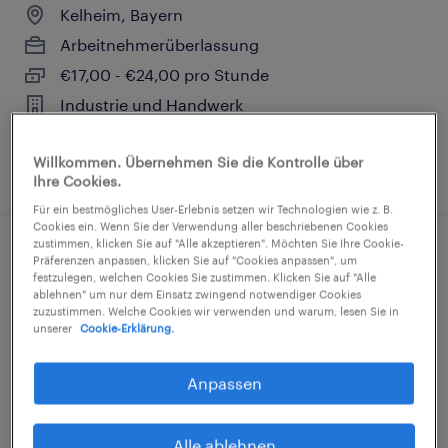
Kelheim, Bayern
Arbeitnehmerüberlassung
€17,00 - €24,00 pro Stunde
Industrie und Handwerk
Willkommen. Übernehmen Sie die Kontrolle über
4. August 2026
Ihre Cookies.
Für ein bestmögliches User-Erlebnis setzen wir Technologien wie z. B.
Cookies ein. Wenn Sie der Verwendung aller beschriebenen Cookies
zustimmen, klicken Sie auf "Alle akzeptieren". Möchten Sie Ihre Cookie-
Produktionshelfer (m/w/d)
Präferenzen anpassen, klicken Sie auf "Cookies anpassen", um
festzulegen, welchen Cookies Sie zustimmen. Klicken Sie auf "Alle
ablehnen" um nur dem Einsatz zwingend notwendiger Cookies
Kelheim, Bayern
zuzustimmen. Welche Cookies wir verwenden und warum, lesen Sie in
unserer
Cookie-Erklärung.
Arbeitnehmerüberlassung
€16,50 - €18,00 pro Stunde
Anpassen
Industrie und Handwerk
Alle ablehnen