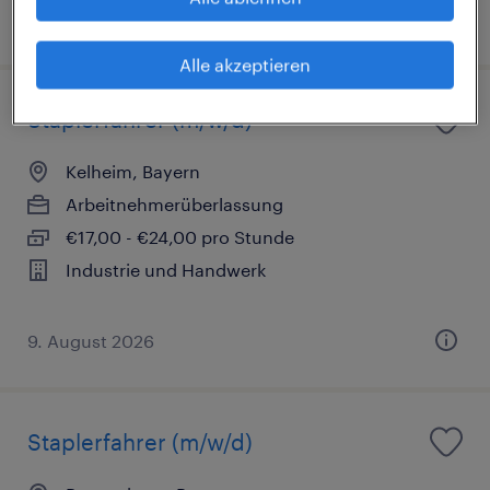
9. August 2026
Alle akzeptieren
Staplerfahrer (m/w/d)
Kelheim, Bayern
Arbeitnehmerüberlassung
€17,00 - €24,00 pro Stunde
Industrie und Handwerk
9. August 2026
Staplerfahrer (m/w/d)