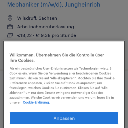
Mechaniker (m/w/d), Jungheinrich
Wilsdruff, Sachsen
Arbeitnehmerüberlassung
€18,22 - €19,38 pro Stunde
Industrie und Handwerk
Willkommen. Übernehmen Sie die Kontrolle über
5. August 2026
Ihre Cookies.
Für ein bestmögliches User-Erlebnis setzen wir Technologien wie z. B.
Cookies ein. Wenn Sie der Verwendung aller beschriebenen Cookies
zustimmen, klicken Sie auf "Alle akzeptieren". Möchten Sie Ihre Cookie-
Präferenzen anpassen, klicken Sie auf "Cookies anpassen", um
festzulegen, welchen Cookies Sie zustimmen. Klicken Sie auf "Alle
Mechatroniker (m/w/d)
ablehnen" um nur dem Einsatz zwingend notwendiger Cookies
zuzustimmen. Welche Cookies wir verwenden und warum, lesen Sie in
unserer
Cookie-Erklärung.
Wilsdruff, Sachsen
Arbeitnehmerüberlassung
Anpassen
€18,22 - €19,38 pro Stunde