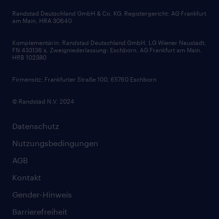
Bewerbungsratgeber
Zertifikate und Auszeichnungen
Randstad Deutschland GmbH & Co. KG, Registergericht: AG Frankfurt
am Main, HRA 30640
Karriereratgeber
Audiothek
Komplementärin: Randstad Deutschland GmbH, LG Wiener Neustadt,
Soft Skills
FN 433136 s, Zweigniederlassung: Eschborn, AG Frankfurt am Main,
HRB 102380
Skills
Firmensitz: Frankfurter Straße 100, 65760 Eschborn
© Randstad N.V. 2024
Datenschutz
Nutzungsbedingungen
AGB
Kontakt
Gender-Hinweis
Barrierefreiheit