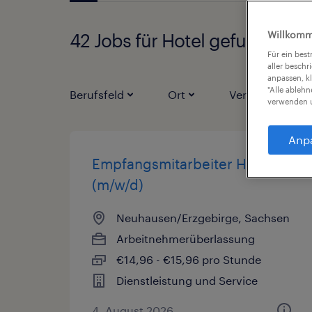
Willkomm
42 Jobs für Hotel gefunden
Für ein bes
aller beschr
anpassen, k
"Alle ableh
Berufsfeld
Ort
Vertragsart
verwenden u
Anp
Empfangsmitarbeiter Hotel
(m/w/d)
Neuhausen/Erzgebirge, Sachsen
Arbeitnehmerüberlassung
€14,96 - €15,96 pro Stunde
Dienstleistung und Service
4. August 2026