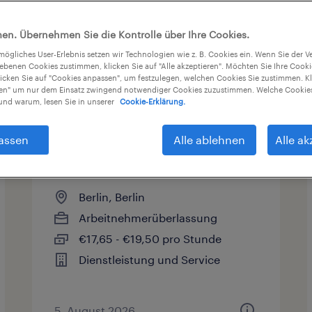
en. Übernehmen Sie die Kontrolle über Ihre Cookies.
tmögliches User-Erlebnis setzen wir Technologien wie z. B. Cookies ein. Wenn Sie der
iebenen Cookies zustimmen, klicken Sie auf "Alle akzeptieren". Möchten Sie Ihre Cook
licken Sie auf "Cookies anpassen", um festzulegen, welchen Cookies Sie zustimmen. Kl
nen" um nur dem Einsatz zwingend notwendiger Cookies zuzustimmen. Welche Cookies
Gehalt
Arbeitszeit
nd warum, lesen Sie in unserer
Cookie-Erklärung.
assen
Alle ablehnen
Alle ak
Koch (m/w/d)
Berlin, Berlin
Arbeitnehmerüberlassung
€17,65 - €19,50 pro Stunde
Dienstleistung und Service
5. August 2026