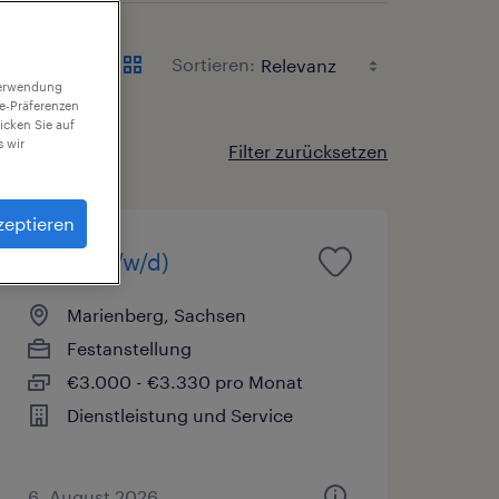
Sortieren:
 Verwendung
ie-Präferenzen
icken Sie auf
 wir
Filter zurücksetzen
zeptieren
Koch (m/w/d)
Marienberg, Sachsen
Festanstellung
€3.000 - €3.330 pro Monat
Dienstleistung und Service
6. August 2026